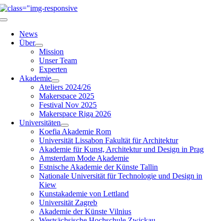
Zum
Inhalt
Navigation
springen
umschalten
News
Über
Mission
Unser Team
Experten
Akademie
Ateliers 2024/26
Makerspace 2025
Festival Nov 2025
Makerspace Riga 2026
Universitäten
Koefia Akademie Rom
Universität Lissabon Fakultät für Architektur
Akademie für Kunst, Architektur und Design in Prag
Amsterdam Mode Akademie
Estnische Akademie der Künste Tallin
Nationale Universität für Technologie und Design in
Kiew
Kunstakademie von Lettland
Universität Zagreb
Akademie der Künste Vilnius
Westsächsische Hochschule Zwickau