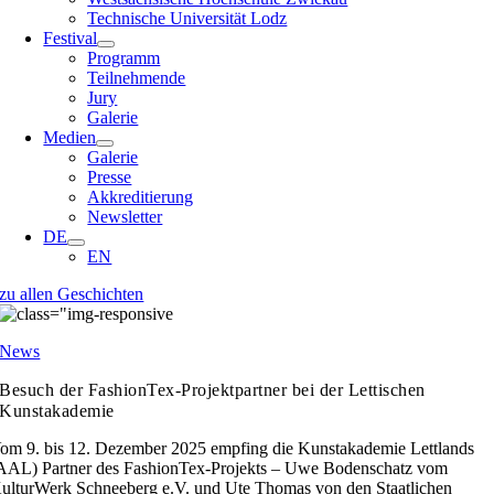
Technische Universität Lodz
Festival
Programm
Teilnehmende
Jury
Galerie
Medien
Galerie
Presse
Akkreditierung
Newsletter
DE
EN
zu allen Geschichten
News
Besuch der FashionTex-Projektpartner bei der Lettischen
Kunstakademie
om 9. bis 12. Dezember 2025 empfing die Kunstakademie Lettlands
AAL) Partner des FashionTex-Projekts – Uwe Bodenschatz vom
ulturWerk Schneeberg e.V. und Ute Thomas von den Staatlichen