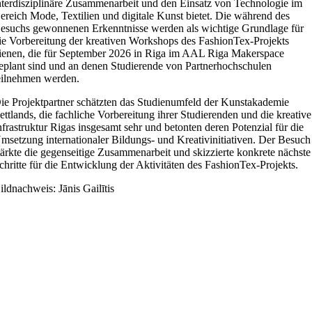
nterdisziplinäre Zusammenarbeit und den Einsatz von Technologie im
ereich Mode, Textilien und digitale Kunst bietet. Die während des
esuchs gewonnenen Erkenntnisse werden als wichtige Grundlage für
ie Vorbereitung der kreativen Workshops des FashionTex-Projekts
ienen, die für September 2026 in Riga im AAL Riga Makerspace
eplant sind und an denen Studierende von Partnerhochschulen
eilnehmen werden.
ie Projektpartner schätzten das Studienumfeld der Kunstakademie
ettlands, die fachliche Vorbereitung ihrer Studierenden und die kreative
nfrastruktur Rigas insgesamt sehr und betonten deren Potenzial für die
msetzung internationaler Bildungs- und Kreativinitiativen. Der Besuch
tärkte die gegenseitige Zusammenarbeit und skizzierte konkrete nächste
chritte für die Entwicklung der Aktivitäten des FashionTex-Projekts.
ildnachweis: Jānis Gailītis