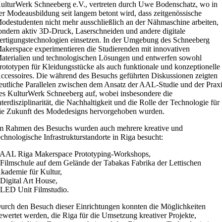
ulturWerk Schneeberg e.V., vertreten durch Uwe Bodenschatz, wo in
er Modeausbildung seit langem betont wird, dass zeitgenössische
odestudenten nicht mehr ausschließlich an der Nähmaschine arbeiten,
ondern aktiv 3D-Druck, Laserschneiden und andere digitale
ertigungstechnologien einsetzen. In der Umgebung des Schneeberg
akerspace experimentieren die Studierenden mit innovativen
aterialien und technologischen Lösungen und entwerfen sowohl
rototypen für Kleidungsstücke als auch funktionale und konzeptionelle
ccessoires. Die während des Besuchs geführten Diskussionen zeigten
eutliche Parallelen zwischen dem Ansatz der AAL-Studie und der Prax
es KulturWerk Schneeberg auf, wobei insbesondere die
nterdisziplinarität, die Nachhaltigkeit und die Rolle der Technologie für
ie Zukunft des Modedesigns hervorgehoben wurden.
m Rahmen des Besuchs wurden auch mehrere kreative und
echnologische Infrastrukturstandorte in Riga besucht:
 AAL Riga Makerspace Prototyping-Workshops,
 Filmschule auf dem Gelände der Tabakas Fabrika der Lettischen
kademie für Kultur,
 Digital Art House,
 LED Unit Filmstudio.
urch den Besuch dieser Einrichtungen konnten die Möglichkeiten
ewertet werden, die Riga für die Umsetzung kreativer Projekte,