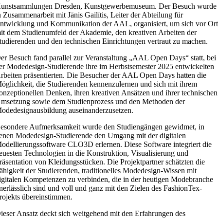
unstsammlungen Dresden, Kunstgewerbemuseum. Der Besuch wurde
n Zusammenarbeit mit Jānis Gailītis, Leiter der Abteilung für
ntwicklung und Kommunikation der AAL, organisiert, um sich vor Or
it dem Studienumfeld der Akademie, den kreativen Arbeiten der
tudierenden und den technischen Einrichtungen vertraut zu machen.
er Besuch fand parallel zur Veranstaltung „AAL Open Days“ statt, bei
er Modedesign-Studierende ihre im Herbstsemester 2025 entwickelten
rbeiten präsentierten. Die Besucher der AAL Open Days hatten die
öglichkeit, die Studierenden kennenzulernen und sich mit ihrem
onzeptionellen Denken, ihren kreativen Ansätzen und ihrer technischen
msetzung sowie dem Studienprozess und den Methoden der
odedesignausbildung auseinanderzusetzen.
esondere Aufmerksamkeit wurde den Studiengängen gewidmet, in
enen Modedesign-Studierende den Umgang mit der digitalen
odellierungssoftware CLO3D erlernen. Diese Software integriert die
euesten Technologien in die Konstruktion, Visualisierung und
räsentation von Kleidungsstücken. Die Projektpartner schätzten die
ähigkeit der Studierenden, traditionelles Modedesign-Wissen mit
igitalen Kompetenzen zu verbinden, die in der heutigen Modebranche
nerlässlich sind und voll und ganz mit den Zielen des FashionTex-
rojekts übereinstimmen.
ieser Ansatz deckt sich weitgehend mit den Erfahrungen des