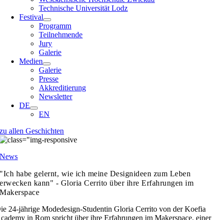
Technische Universität Lodz
Festival
Programm
Teilnehmende
Jury
Galerie
Medien
Galerie
Presse
Akkreditierung
Newsletter
DE
EN
zu allen Geschichten
News
"Ich habe gelernt, wie ich meine Designideen zum Leben
erwecken kann" - Gloria Cerrito über ihre Erfahrungen im
Makerspace
ie 24-jährige Modedesign-Studentin Gloria Cerrito von der Koefia
cademy in Rom spricht über ihre Erfahrungen im Makerspace, einer