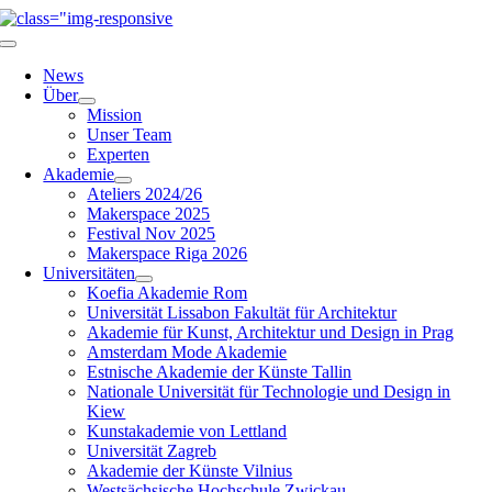
Zum
Inhalt
Navigation
springen
umschalten
News
Über
Mission
Unser Team
Experten
Akademie
Ateliers 2024/26
Makerspace 2025
Festival Nov 2025
Makerspace Riga 2026
Universitäten
Koefia Akademie Rom
Universität Lissabon Fakultät für Architektur
Akademie für Kunst, Architektur und Design in Prag
Amsterdam Mode Akademie
Estnische Akademie der Künste Tallin
Nationale Universität für Technologie und Design in
Kiew
Kunstakademie von Lettland
Universität Zagreb
Akademie der Künste Vilnius
Westsächsische Hochschule Zwickau