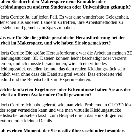
aben Sie durch den Makerspace neue Kontakte oder
erbindungen zu anderen Studenten oder Universitäten geknüpft?
loria Cerrito: Ja, auf jeden Fall. Es war eine wunderbare Gelegenheit,
enschen aus anderen Ländern zu treffen, ihre Arbeitsmethoden zu
erstehen und gemeinsam Spaß zu haben.
as war für Sie die größte persönliche Herausforderung bei der
rbeit im Makerspace, und wie haben Sie sie gemeistert?
loria Cerrito: Die größte Herausforderung war die Arbeit an meinen 3
leidungsstücken. 3D-Dateien können leicht beschädigt oder verzerrt
erden, und ich musste herausfinden, wie ich ein virtuelles
leidungsstück erstellen konnte, das dem realen Kleidungsstück sehr
hnlich war, ohne dass die Datei zu groß wurde. Das erforderte viel
eduld und die Bereitschaft zum Experimentieren.
elche konkreten Ergebnisse oder Erkenntnisse haben Sie aus der
rbeit an Ihrem Avatar oder Outfit gewonnen?
loria Cerrito: Ich habe gelernt, wie man viele Probleme in CLO3D lös
der sogar vermeiden kann und wie man virtuelle Kleidungsstücke
ealistischer aussehen lässt - zum Beispiel durch das Hinzufügen von
exturen oder kleinen Details.
ab es einen Moment, der Sie positiv überrascht oder besonders