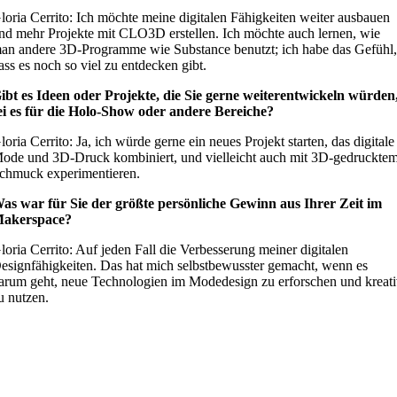
loria Cerrito: Ich möchte meine digitalen Fähigkeiten weiter ausbauen
nd mehr Projekte mit CLO3D erstellen. Ich möchte auch lernen, wie
an andere 3D-Programme wie Substance benutzt; ich habe das Gefühl
ass es noch so viel zu entdecken gibt.
ibt es Ideen oder Projekte, die Sie gerne weiterentwickeln würden
ei es für die Holo-Show oder andere Bereiche?
loria Cerrito: Ja, ich würde gerne ein neues Projekt starten, das digitale
ode und 3D-Druck kombiniert, und vielleicht auch mit 3D-gedruckte
chmuck experimentieren.
as war für Sie der größte persönliche Gewinn aus Ihrer Zeit im
akerspace?
loria Cerrito: Auf jeden Fall die Verbesserung meiner digitalen
esignfähigkeiten. Das hat mich selbstbewusster gemacht, wenn es
arum geht, neue Technologien im Modedesign zu erforschen und kreat
u nutzen.