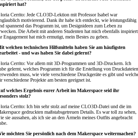
nspiriert hat?
loria Cerrito: Jede CLO3D-Lektion mit Professor Isabel war
nglaublich motivierend. Dank ihr habe ich entdeckt, wie leistungsfähig
nd spannend das Programm ist, um Designideen zum Leben zu
rwecken. Die Arbeit mit anderen Studenten hat mich ebenfalls inspiriert
hr Engagement hat mich ermutigt, mein Bestes zu geben.
it welchen technischen Hilfsmitteln haben Sie am häufigsten
earbeitet - und was haben Sie dabei gelernt?
loria Cerrito: Vor allem mit 3D-Programmen und 3D-Druckern. Ich
abe gelernt, welches Programm ich für die Erstellung von Druckdateie
erwenden muss, wie viele verschiedene Druckgeräte es gibt und welch
ür verschiedene Projekte am besten geeignet ist.
uf welches Ergebnis eurer Arbeit im Makerspace seid ihr
esonders stolz?
loria Cerrito: Ich bin sehr stolz auf meine CLO3D-Datei und die im
akerspace gedruckten maßstabsgetreuen Details. Es war toll zu sehen,
ie sie aussahen, als ich sie an den Ärmeln meines Outfits angebracht
abe.
ie möchten Sie persönlich nach dem Makerspace weitermachen?