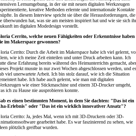
ntensiven Lernumgebung, in der sie mit neuen digitalen Werkzeugen
xperimentierte, kreative Methoden erlernte und internationale Kontakte
nüpfte. In diesem Interview spricht sie über die Herausforderungen, die
ie überwunden hat, was sie am meisten inspiriert hat und wie sie sich ih
ukunft im digitalen Modedesign vorstellt.
loria Cerrito, welche neuen Fähigkeiten oder Erkenntnisse haben
ie im Makerspace gewonnen?
loria Cerrito: Durch die Arbeit im Makerspace habe ich viel gelernt, vo
llem, wie ich meine Zeit einteilen und unter Druck arbeiten kann. Ich
atte diese Erfahrung bereits während des Heimunterrichts gemacht, abe
ieses Projekt musste in nur zwei Wochen abgeschlossen werden, und e
ab viel unerwartete Arbeit. Ich bin stolz darauf, wie ich die Situation
emeistert habe. Ich habe auch gelernt, wie man mit digitalen
erkzeugen wie einer Stickmaschine und einem 3D-Drucker umgeht,
as ich zu Hause nie ausprobieren konnte.
ab es einen bestimmten Moment, in dem Sie dachten: "Das ist ein
ha-Erlebnis" oder "Das ist ein wirklich innovativer Ansatz"?
loria Cerrito: Ja, jedes Mal, wenn ich mit 3D-Druckern oder 3D-
nimationssoftware gearbeitet habe. Es war faszinierend zu sehen, wie
deen plötzlich greifbar wurden.