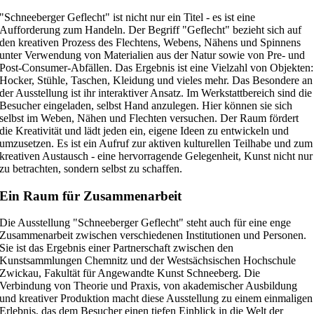
"Schneeberger Geflecht" ist nicht nur ein Titel - es ist eine
Aufforderung zum Handeln. Der Begriff "Geflecht" bezieht sich auf
den kreativen Prozess des Flechtens, Webens, Nähens und Spinnens
unter Verwendung von Materialien aus der Natur sowie von Pre- und
Post-Consumer-Abfällen. Das Ergebnis ist eine Vielzahl von Objekten:
Hocker, Stühle, Taschen, Kleidung und vieles mehr.
Das Besondere an
der Ausstellung ist ihr interaktiver Ansatz. Im Werkstattbereich sind die
Besucher eingeladen, selbst Hand anzulegen. Hier können sie sich
selbst im Weben, Nähen und Flechten versuchen. Der Raum fördert
die Kreativität und lädt jeden ein, eigene Ideen zu entwickeln und
umzusetzen. Es ist ein Aufruf zur aktiven kulturellen Teilhabe und zum
kreativen Austausch - eine hervorragende Gelegenheit, Kunst nicht nur
zu betrachten, sondern selbst zu schaffen.
Ein Raum für Zusammenarbeit
Die Ausstellung "Schneeberger Geflecht" steht auch für eine enge
Zusammenarbeit zwischen verschiedenen Institutionen und Personen.
Sie ist das Ergebnis einer Partnerschaft zwischen den
Kunstsammlungen Chemnitz und der Westsächsischen Hochschule
Zwickau, Fakultät für Angewandte Kunst Schneeberg. Die
Verbindung von Theorie und Praxis, von akademischer Ausbildung
und kreativer Produktion macht diese Ausstellung zu einem einmaligen
Erlebnis, das dem Besucher einen tiefen Einblick in die Welt der