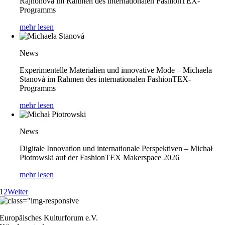
Rajnohová im Rahmen des internationalen FashionTEX-
Programms
mehr lesen
News
Experimentelle Materialien und innovative Mode – Michaela
Stanová im Rahmen des internationalen FashionTEX-
Programms
mehr lesen
News
Digitale Innovation und internationale Perspektiven – Michał
Piotrowski auf der FashionTEX Makerspace 2026
mehr lesen
1
2
Weiter
Europäisches Kulturforum e.V.