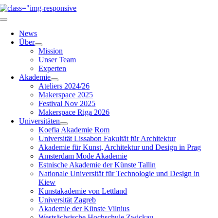
Zum
Inhalt
Navigation
springen
umschalten
News
Über
Mission
Unser Team
Experten
Akademie
Ateliers 2024/26
Makerspace 2025
Festival Nov 2025
Makerspace Riga 2026
Universitäten
Koefia Akademie Rom
Universität Lissabon Fakultät für Architektur
Akademie für Kunst, Architektur und Design in Prag
Amsterdam Mode Akademie
Estnische Akademie der Künste Tallin
Nationale Universität für Technologie und Design in
Kiew
Kunstakademie von Lettland
Universität Zagreb
Akademie der Künste Vilnius
Westsächsische Hochschule Zwickau