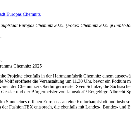
rhauptstadt Europas Chemnitz 2025. (Fotos: Chemnitz 2025 gGmbH/J
r
pa
rogramms Chemnitz 2025
hlte Projekte ebenfalls in der Hartmannfabrik Chemnitz einem ausgewä
e Volff eröffnete die Veranstaltung um 11.30 Uhr, bevor ein Podium 
en der Chemnitzer Oberbürgermeister Sven Schulze, die Sächsische S
Gessler und der Bürgermeister von Jahnsdorf / Erzgebirge Albrecht Sp
 im Sinne eines offenen Europas - an eine Kulturhauptstadt und insb
n der FashionTEX entsprach, die ebenfalls mit Landes-, Bundes- und Eu