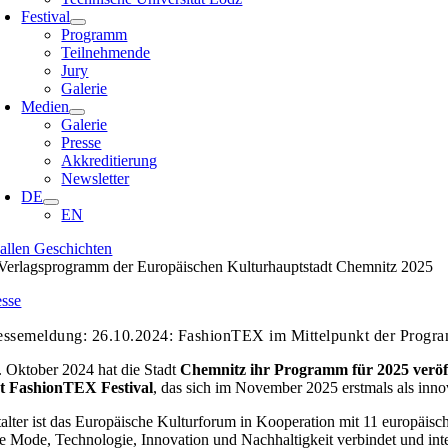
Festival
Programm
Teilnehmende
Jury
Galerie
Medien
Galerie
Presse
Akkreditierung
Newsletter
DE
EN
 allen Geschichten
esse
essemeldung: 26.10.2024: FashionTEX im Mittelpunkt der Progra
 Oktober 2024 hat die Stadt
Chemnitz
ihr Programm für 2025 veröff
t FashionTEX Festival
, das sich im November 2025 erstmals als inn
alter ist das Europäische Kulturforum in Kooperation mit 11 europäisc
ie Mode, Technologie, Innovation und Nachhaltigkeit verbindet und int