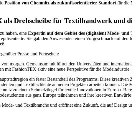
die
Position von Chemnitz als zukunftsorientierter Standort
für die 
 als Drehscheibe für Textilhandwerk und d
 zu haben, eine
Expertin auf dem Gebiet des (digitalen) Mode- und T
 repräsentierte. Sie gab den Anwesenden einen Vorgeschmack auf den f
eß.
 gegenüber Presse und Fernsehen:
ode von morgen. Gemeinsam mit führenden Universitäten und internationa
ten mit FashionTEX aktiv eine neue Perspektive für die Modeindustrie.
tstadtregion ein fester Bestandteil des Programms. Diese kreativen Z
tudenten und Textilfachleute an neuen Projekten arbeiten können. Die
emnitz zu einem Schmelztiegel für textile Innovationen in Europa. B
estudenten aus ganz Europa teilnehmen und ihre kreativen Entwürfe
 Mode- und Textilbranche und eröffnet eine Zukunft, die auf Design un