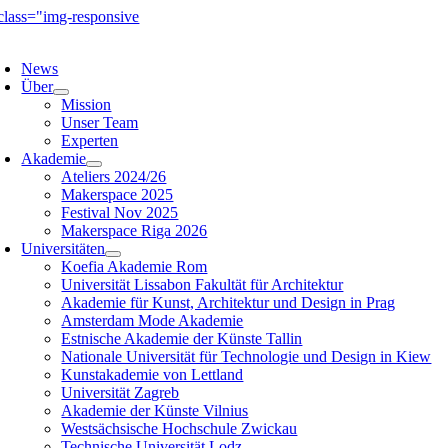
Zum
Inhalt
avigation
springen
mschalten
News
Über
Mission
Unser Team
Experten
Akademie
Ateliers 2024/26
Makerspace 2025
Festival Nov 2025
Makerspace Riga 2026
Universitäten
Koefia Akademie Rom
Universität Lissabon Fakultät für Architektur
Akademie für Kunst, Architektur und Design in Prag
Amsterdam Mode Akademie
Estnische Akademie der Künste Tallin
Nationale Universität für Technologie und Design in Kiew
Kunstakademie von Lettland
Universität Zagreb
Akademie der Künste Vilnius
Westsächsische Hochschule Zwickau
Technische Universität Lodz