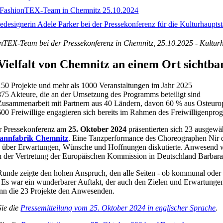
nTEX-Team bei der Pressekonferenz in Chemnitz, 25.10.2025 - Kultu
Vielfalt von Chemnitz an einem Ort sichtba
150 Projekte und mehr als 1000 Veranstaltungen im Jahr 2025
875 Akteure, die an der Umsetzung des Programms beteiligt sind
Zusammenarbeit mit Partnern aus 40 Ländern, davon 60 % aus Osteuro
600 Freiwillige engagieren sich bereits im Rahmen des Freiwilligenp
r Pressekonferenz am
25. Oktober 2024
präsentierten sich 23 ausgewä
annfabrik Chemnitz
. Eine Tanzperformance des Choreographen Nir d
 über Erwartungen, Wünsche und Hoffnungen diskutierte. Anwesend war
in der Vertretung der Europäischen Kommission in Deutschland Barbara 
Runde zeigte den hohen Anspruch, den alle Seiten - ob kommunal oder
n. Es war ein wunderbarer Auftakt, der auch den Zielen und Erwartunge
ann die 23 Projekte den Anwesenden.
Sie die
Pressemitteilung vom 25. Oktober 2024 in englischer Sprache
.