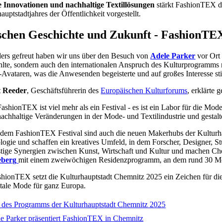
le Innovationen und nachhaltige Textillösungen
stärkt FashionTEX 
auptstadtjahres der Öffentlichkeit vorgestellt.
chen Geschichte und Zukunft - FashionTEX
ers gefreut haben wir uns über den Besuch von
Adele Parker
vor Ort
ahlte, sondern auch den internationalen Anspruch des Kulturprogramms
Avataren, was die Anwesenden begeisterte und auf großes Interesse sti
t Reeder
, Geschäftsführerin des
Europäischen Kulturforums
, erklärte
FashionTEX ist viel mehr als ein Festival - es ist ein Labor für die M
nachhaltige Veränderungen in der Mode- und Textilindustrie und gestal
dem FashionTEX Festival sind auch die neuen Makerhubs der Kulturhaup
logie und schaffen ein kreatives Umfeld, in dem Forscher, Designer, S
istige Synergien zwischen Kunst, Wirtschaft und Kultur und machen Ch
eberg
mit einem zweiwöchigen Residenzprogramm, an dem rund 30 Mod
hionTEX setzt die Kulturhauptstadt Chemnitz 2025 ein Zeichen für die
itale Mode für ganz Europa.