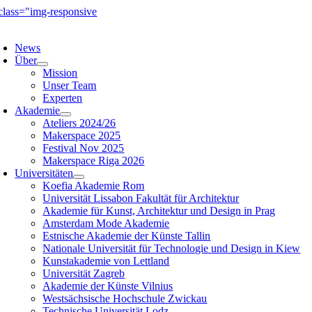
Zum
Inhalt
avigation
springen
mschalten
News
Über
Mission
Unser Team
Experten
Akademie
Ateliers 2024/26
Makerspace 2025
Festival Nov 2025
Makerspace Riga 2026
Universitäten
Koefia Akademie Rom
Universität Lissabon Fakultät für Architektur
Akademie für Kunst, Architektur und Design in Prag
Amsterdam Mode Akademie
Estnische Akademie der Künste Tallin
Nationale Universität für Technologie und Design in Kiew
Kunstakademie von Lettland
Universität Zagreb
Akademie der Künste Vilnius
Westsächsische Hochschule Zwickau
Technische Universität Lodz