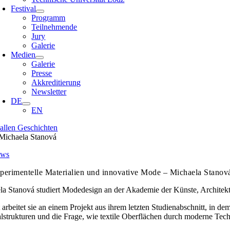
Festival
Programm
Teilnehmende
Jury
Galerie
Medien
Galerie
Presse
Akkreditierung
Newsletter
DE
EN
 allen Geschichten
ws
perimentelle Materialien und innovative Mode – Michaela Stano
a Stanová studiert Modedesign an der Akademie der Künste, Architektur
 arbeitet sie an einem Projekt aus ihrem letzten Studienabschnitt, in de
lstrukturen und die Frage, wie textile Oberflächen durch moderne Tech